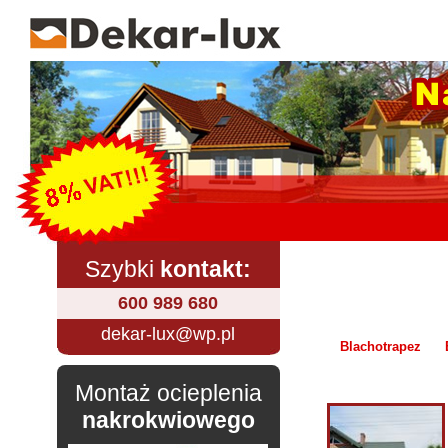
Szybki
kontakt:
600 989 680
dekar-lux@wp.pl
Blachotrapez
Montaż ocieplenia
nakrokwiowego