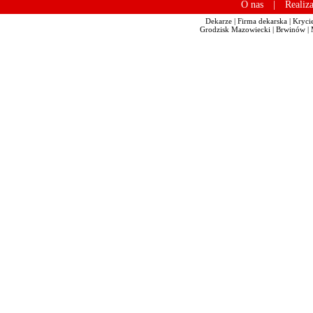
O nas
|
Realiza
Dekarze | Firma dekarska | Kryc
Grodzisk Mazowiecki | Brwinów | 