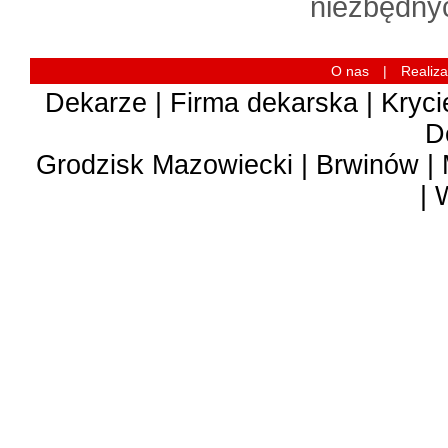
niezbędnyc
O nas
|
Realiza
Dekarze | Firma dekarska | Kryc
D
Grodzisk Mazowiecki | Brwinów | 
| 