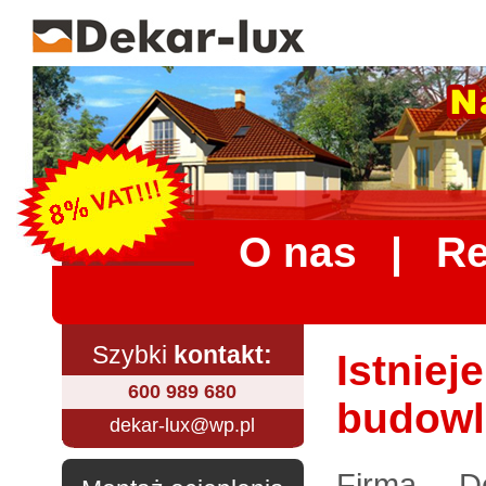
O nas
|
Re
Szybki
kontakt:
Istniej
600 989 680
budowl
dekar-lux@wp.pl
Firma D