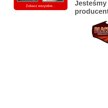
Jesteśm
Zobacz wszystkie...
producen