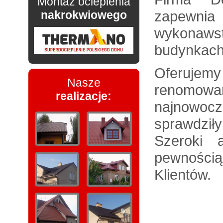
Montaż ocieplenia
zapewnia
nakrokwiowego
wykona
budynkach
Oferuje
Nasze
renomowa
realizacje:
najnowoc
sprawdził
Szeroki 
pewnością
Klientów.