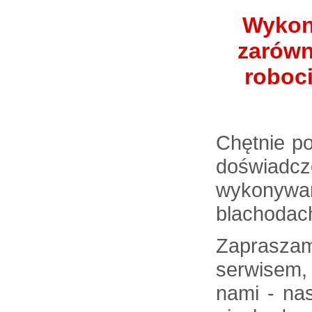
Wykon
zarówn
roboc
Chętnie po
doświadc
wykonywan
blachodac
Zaprasza
serwisem,
nami - na